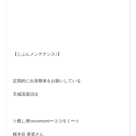
【じぶんメンテナンス♪】
定期的に出張整体をお願いしている
天城流湯治法
☆癒し便cocomomi〜ココモミ〜☆
根木谷 香里さん