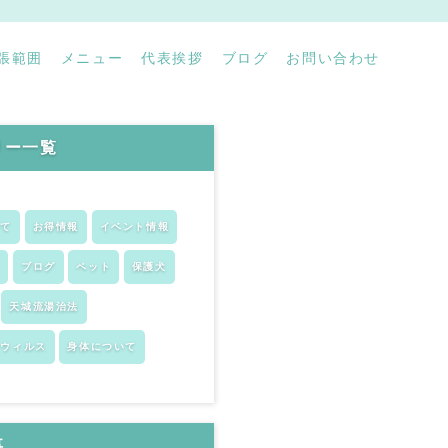
張範囲
メニュー
代表挨拶
ブログ
お問い合わせ
リー一覧
いて
お得情報
イベント情報
ア
ブログ
ペット
保護犬
天城流湯治法
ナウィルス
身体について
事