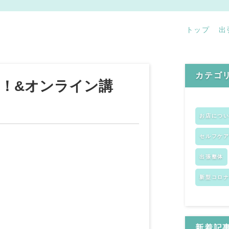
トップ
出
カテゴ
！&オンライン講
お店につ
セルフケ
出張整体
新型コロ
新着記