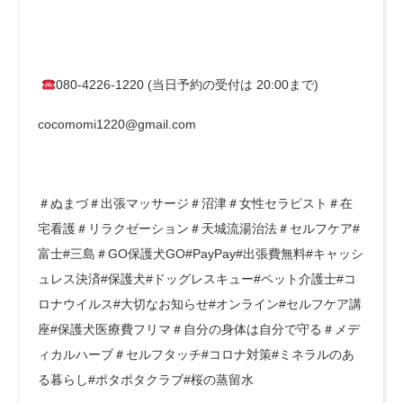
080-4226-1220 (当日予約の受付は 20:00まで)
cocomomi1220@gmail.com
＃ぬまづ＃出張マッサージ＃沼津＃女性セラピスト＃在
宅看護＃リラクゼーション＃天城流湯治法＃セルフケア#
富士#三島＃GO保護犬GO#PayPay#出張費無料#キャッシ
ュレス決済#保護犬#ドッグレスキュー#ペット介護士#コ
ロナウイルス#大切なお知らせ#オンライン#セルフケア講
座#保護犬医療費フリマ＃自分の身体は自分で守る＃メデ
ィカルハーブ＃セルフタッチ#コロナ対策#ミネラルのあ
る暮らし#ポタポタクラブ#桜の蒸留水