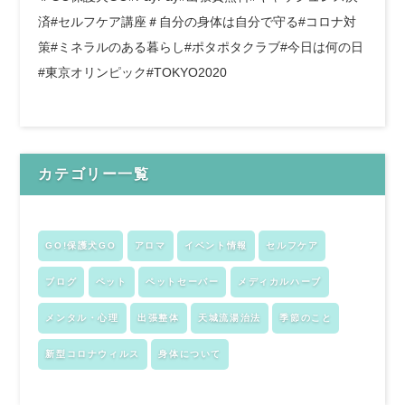
済#セルフケア講座＃自分の身体は自分で守る#コロナ対
策#ミネラルのある暮らし#ポタポタクラブ#今日は何の日
#東京オリンピック#TOKYO2020
カテゴリー一覧
GO!保護犬GO
アロマ
イベント情報
セルフケア
ブログ
ペット
ペットセーバー
メディカルハーブ
メンタル・心理
出張整体
天城流湯治法
季節のこと
新型コロナウィルス
身体について