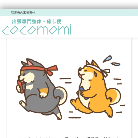
沼津発の出張整体
今日は金銀の日。