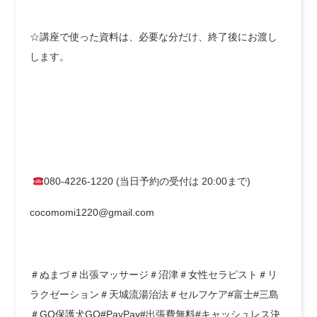
☆講座で使った資料は、必要な分だけ、終了後にお渡し
します。
080-4226-1220 (当日予約の受付は 20:00まで)
cocomomi1220@gmail.com
＃ぬまづ＃出張マッサージ＃沼津＃女性セラピスト＃リ
ラクゼーション＃天城流湯治法＃セルフケア#富士#三島
＃GO保護犬GO#PayPay#出張費無料#キャッシュレス決