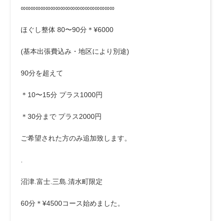
∞∞∞∞∞∞∞∞∞∞∞∞∞∞∞∞∞∞∞
ほぐし整体 80〜90分＊¥6000
(基本出張費込み・地区により別途)
90分を超えて
＊10〜15分 プラス1000円
＊30分まで プラス2000円
ご希望された方のみ追加致します。
.
沼津.富士.三島.清水町限定
60分＊¥4500コース始めました。