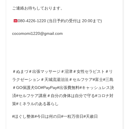
ご連絡お待ちしております。
080-4226-1220 (当日予約の受付は 20:00まで)
cocomomi1220@gmail.com
＃ぬまづ＃出張マッサージ＃沼津＃女性セラピスト＃リ
ラクゼーション＃天城流湯治法＃セルフケア#富士#三島
＃GO保護犬GO#PayPay#出張費無料#キャッシュレス決
済#セルフケア講座＃自分の身体は自分で守る#コロナ対
策#ミネラルのある暮らし
#ほぐし整体#今日は何の日#一粒万倍日#天赦日