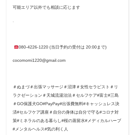
可能エリア以外でも相談に応じます
.
080-4226-1220 (当日予約の受付は 20:00まで)
cocomomi1220@gmail.com
＃ぬまづ＃出張マッサージ＃沼津＃女性セラピスト＃リ
ラクゼーション＃天城流湯治法＃セルフケア#富士#三島
＃GO保護犬GO#PayPay#出張費無料#キャッシュレス決
済#セルフケア講座＃自分の身体は自分で守る#コロナ対
策#ミネラルのある暮らし#桜の蒸留水#メディカルハーブ
#メンタルヘルス#気の利く人