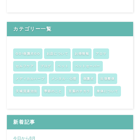
カテゴリー一覧
GO!保護犬GO
お店について
お得情報
アロマ
セルフケア
ブログ
ペット
ペットセーバー
メディカルハーブ
メンタル・心理
保護犬
出張整体
天城流湯治法
季節のこと
言葉のチカラ
身体について
新着記事
今日から8月