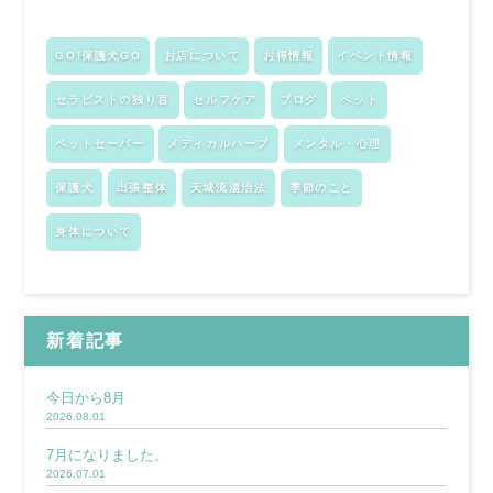
GO!保護犬GO
お店について
お得情報
イベント情報
セラピストの独り言
セルフケア
ブログ
ペット
ペットセーバー
メディカルハーブ
メンタル・心理
保護犬
出張整体
天城流湯治法
季節のこと
身体について
新着記事
今日から8月
2026.08.01
7月になりました。
2026.07.01